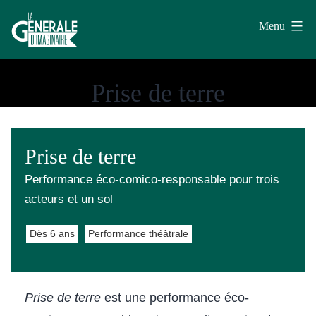
Aller
Menu
au
contenu
La
Prise de terre
Générale
d'Imaginaire
Prise de terre
Performance éco-comico-responsable pour trois
acteurs et un sol
Dès 6 ans
Performance théâtrale
Prise de terre
est une performance éco-