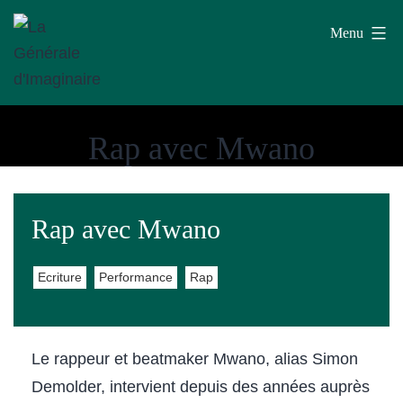
Aller
Menu
au
contenu
La
Rap avec Mwano
Générale
d'Imaginaire
Rap avec Mwano
Ecriture
Performance
Rap
Le rappeur et beatmaker Mwano, alias Simon
Demolder, intervient depuis des années auprès