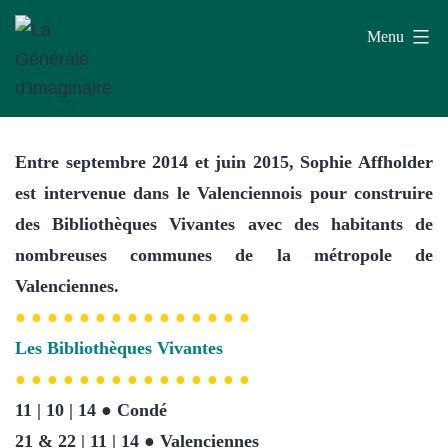
Aller
Menu
au
contenu
La
Générale
Entre septembre 2014 et juin 2015, Sophie Affholder
d'Imaginaire
est intervenue dans le Valenciennois pour construire
des Bibliothèques Vivantes avec des habitants de
nombreuses communes de la métropole de
Valenciennes.
● ● ● ● ● ● ● ● ● ● ● ● ● ● ●
Les Bibliothèques Vivantes
● ● ● ● ● ● ● ● ● ● ● ● ● ● ●
11 | 10 | 14 ● Condé
21 & 22 | 11 | 14 ● Valenciennes