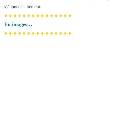
s’énonce clairement.
● ● ● ● ● ● ● ● ● ● ● ● ● ● ●
En images…
● ● ● ● ● ● ● ● ● ● ● ● ● ● ●