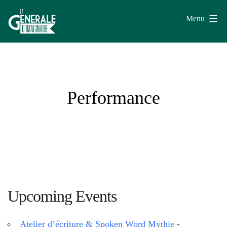
Aller
Menu
au
contenu
La
Générale
d'Imaginaire
Performance
Upcoming Events
Atelier d’écriture & Spoken Word Mythie
-