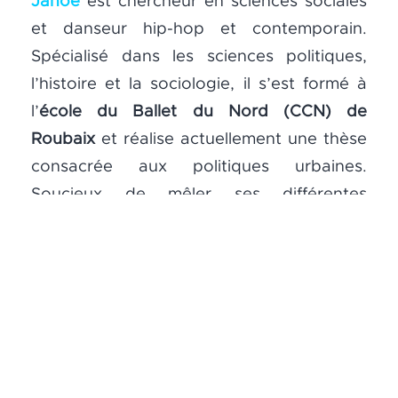
Janoé
est chercheur en sciences sociales
et danseur hip-hop et contemporain.
Spécialisé dans les sciences politiques,
l’histoire et la sociologie, il s’est formé à
l’
école du Ballet du Nord (CCN) de
Roubaix
et réalise actuellement une thèse
consacrée aux politiques urbaines.
Soucieux de mêler ses différentes
pratiques, il s’est engagé depuis cinq ans
dans des projets liant la performance aux
Janoé Vulbeau
sciences sociales. Il a travaillé avec les
compagnies
Edges
,
Farid’O
ou
Melting
Spot
. Il s’est par ailleurs investi dans des
ateliers artistiques avec des écoles ou des
centres sociaux notamment en