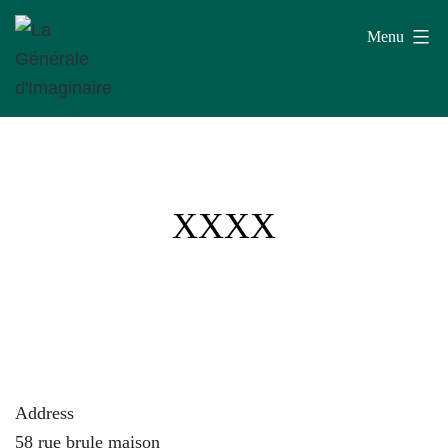
Aller
Menu
au
contenu
La
Générale
d'Imaginaire
XXXX
Address
58 rue brule maison