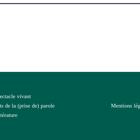
ectacle vivant
ts de la (prise de) parole
Mentions lég
ttérature