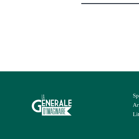
Sp
Ar
Li