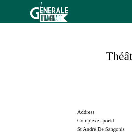
Aller
au
contenu
La
Générale
d'Imaginaire
Théât
Address
Complexe sportif
St André De Sangonis