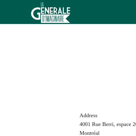
Aller
au
contenu
La
Générale
d'Imaginaire
Address
4001 Rue Berri, espace 
Montréal