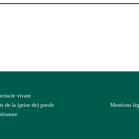
ectacle vivant
ts de la (prise de) parole
Mentions lég
ttérature