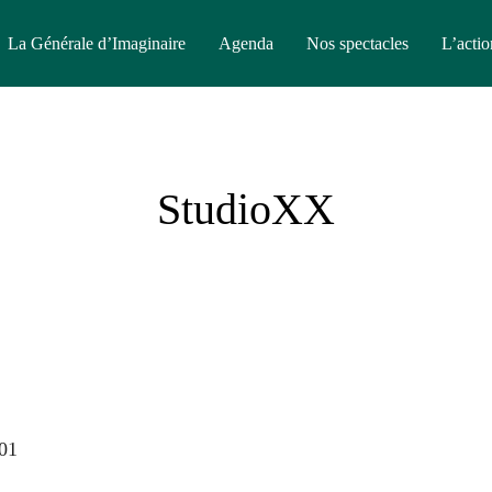
La Générale d’Imaginaire
Agenda
Nos spectacles
L’actio
StudioXX
201