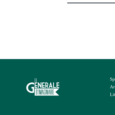
Sp
Ar
Li