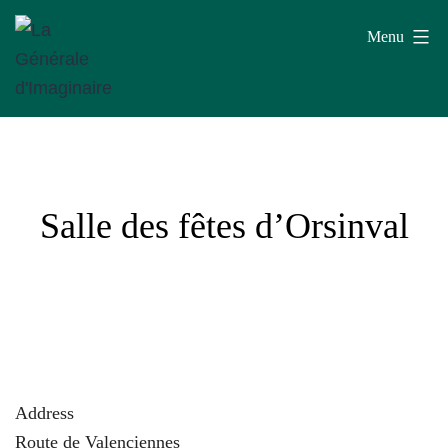
Aller
Menu
au
contenu
La
Générale
d'Imaginaire
Salle des fêtes d’Orsinval
Address
Route de Valenciennes