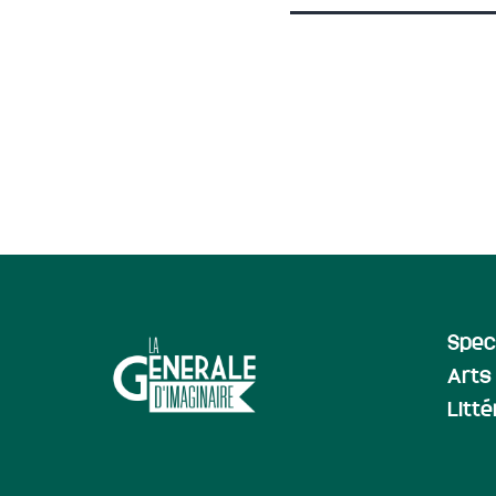
Spec
Arts 
Litt