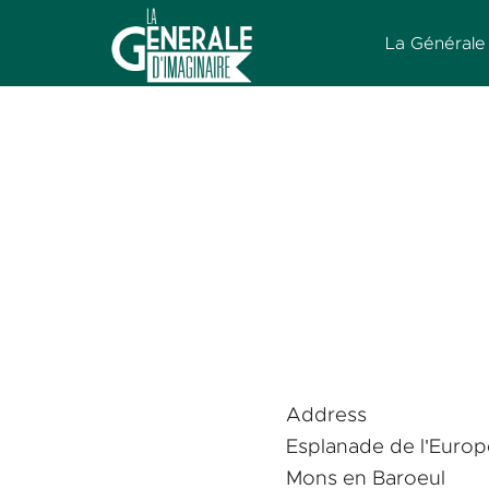
Aller
La Générale 
au
contenu
La
Générale
d'Imaginaire
Address
Esplanade de l'Europ
Mons en Baroeul