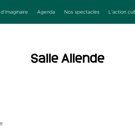
d’Imaginaire
Agenda
Nos spectacles
L’action cul
Salle Allende
e