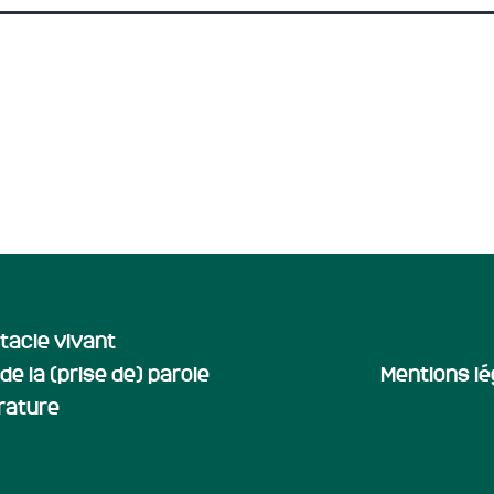
tacle vivant
de la (prise de) parole
Mentions lé
érature