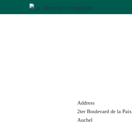
Aller
au
La
contenu
Générale
d'Imaginaire
Address
2ter Boulevard de la Paix
Auchel