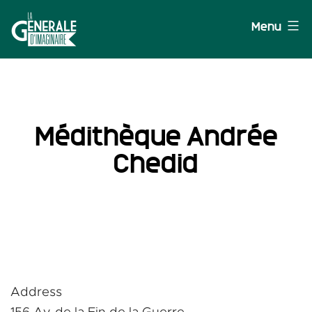
Aller
Menu
au
contenu
La
Générale
d'Imaginaire
Médithèque Andrée
Chedid
Address