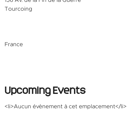
156 Av. de la Fin de la Guerre
Tourcoing
u
France
Upcoming Events
<li>Aucun évènement à cet emplacement</li>