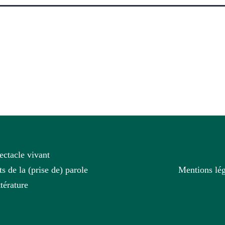
ectacle vivant
ts de la (prise de) parole
Mentions lég
ttérature