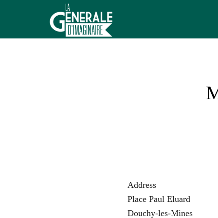
Aller
au
contenu
La
Générale
d'Imaginaire
M
Address
Place Paul Eluard
Douchy-les-Mines