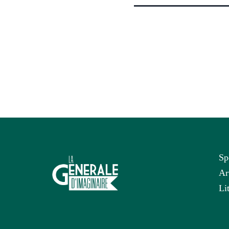
Sp
Ar
Li