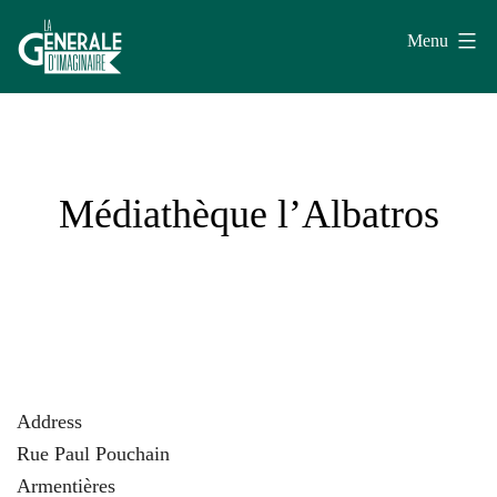
Aller
Menu
au
contenu
La
Générale
d'Imaginaire
Médiathèque l’Albatros
Address
Rue Paul Pouchain
Armentières