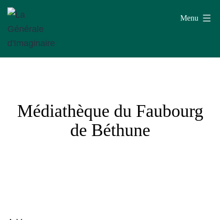
Aller
Menu
au
contenu
La
Générale
d'Imaginaire
Médiathèque du Faubourg
de Béthune