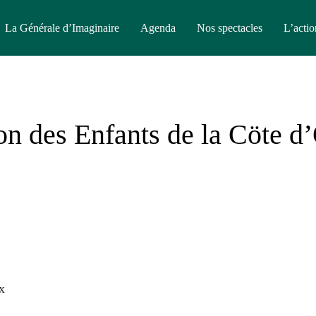
La Générale d’Imaginaire
Agenda
Nos spectacles
L’actio
n des Enfants de la Cöte d
x