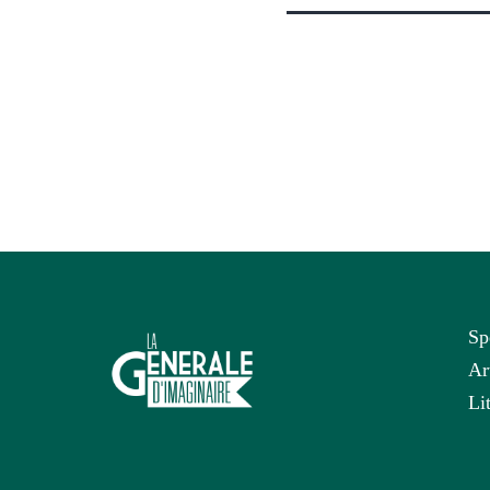
Sp
Ar
Li