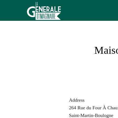
Aller
au
contenu
La
Générale
d'Imaginaire
Maiso
Address
264 Rue du Four À Chau
Saint-Martin-Boulogne