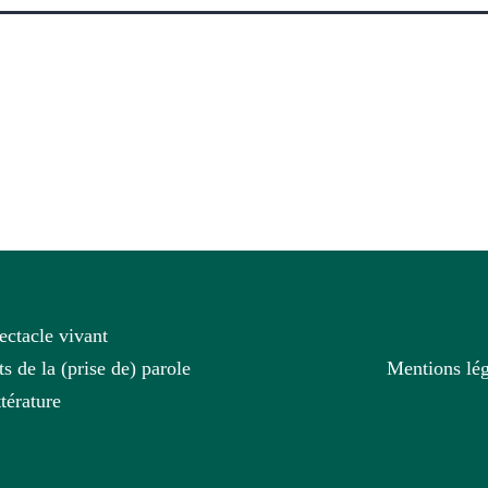
ectacle vivant
ts de la (prise de) parole
Mentions lég
ttérature