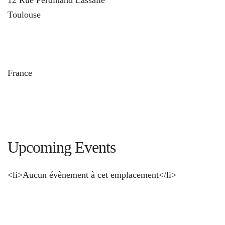
Toulouse
und
France
Upcoming Events
<li>Aucun évènement à cet emplacement</li>