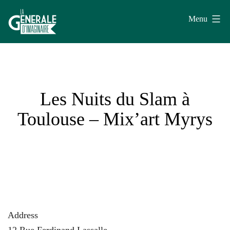
Aller
Menu
au
contenu
La
Générale
d'Imaginaire
Les Nuits du Slam à
Toulouse – Mix’art Myrys
Address
12 Rue Ferdinand Lassalle