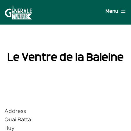
Aller
Menu
au
contenu
La
Générale
d'Imaginaire
Le Ventre de la Baleine
Address
Quai Batta
Huy