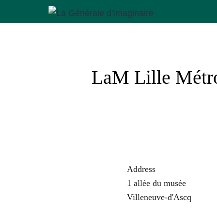
Aller
au
La
contenu
Générale
d'Imaginaire
LaM Lille Métro
Address
1 allée du musée
Villeneuve-d'Ascq