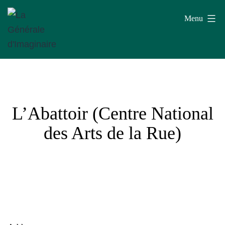
Aller
Menu
au
contenu
La
Générale
d'Imaginaire
L’Abattoir (Centre National
des Arts de la Rue)