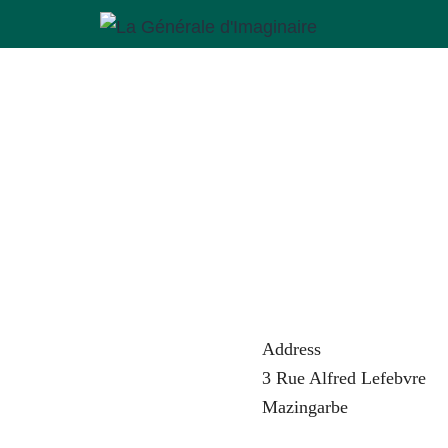
Aller
au
La
contenu
Générale
d'Imaginaire
Address
3 Rue Alfred Lefebvre
Mazingarbe