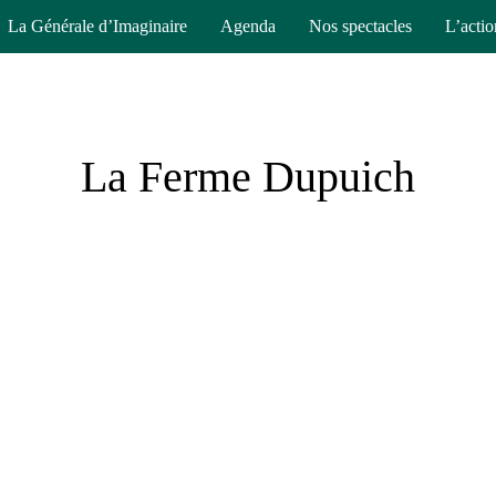
La Générale d’Imaginaire
Agenda
Nos spectacles
L’actio
La Ferme Dupuich