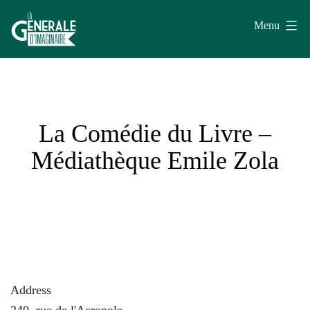
Aller
Menu
au
contenu
La
Générale
d'Imaginaire
La Comédie du Livre –
Médiathèque Emile Zola
Address
240, rue de l'Acropole