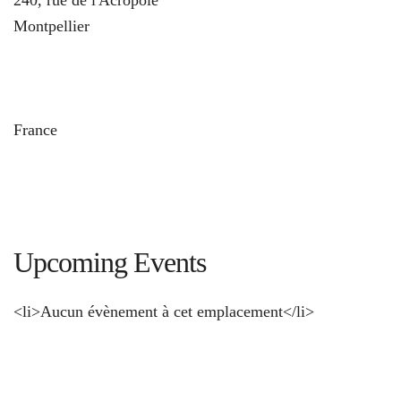
Montpellier
und
France
Upcoming Events
<li>Aucun évènement à cet emplacement</li>