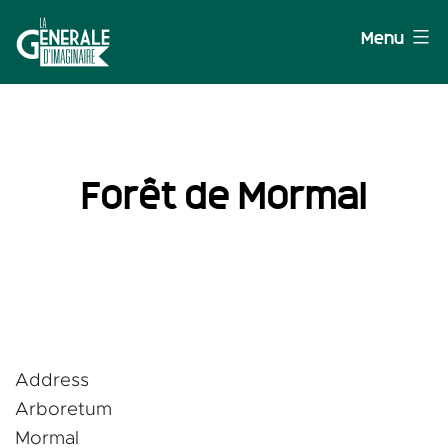
Aller
Menu
au
contenu
La
Générale
d'Imaginaire
Forêt de Mormal
Address
Arboretum
Mormal