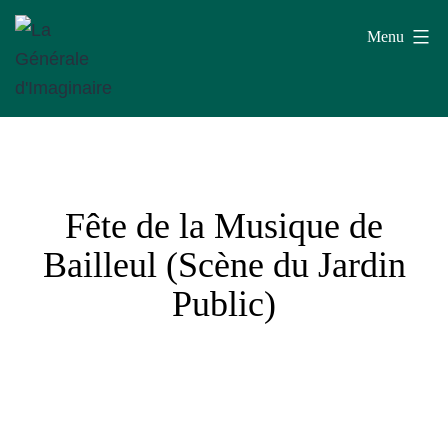
Aller
Menu
au
contenu
La
Générale
d'Imaginaire
Fête de la Musique de
Bailleul (Scène du Jardin
Public)