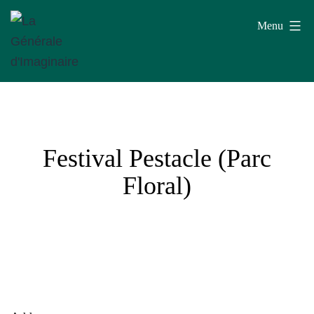
Aller
Menu
au
contenu
La
Générale
d'Imaginaire
Festival Pestacle (Parc
Floral)