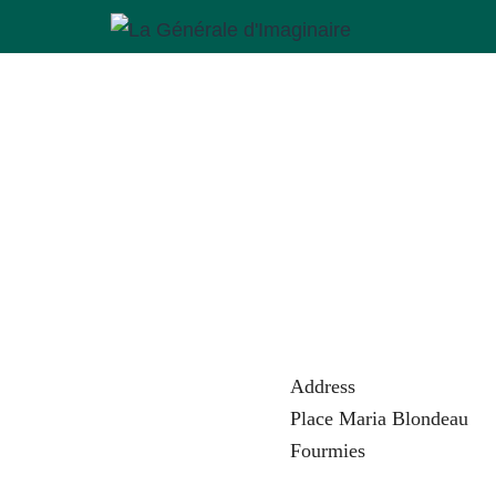
Aller
au
La
contenu
Générale
d'Imaginaire
Address
Place Maria Blondeau
Fourmies