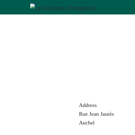
Aller
au
La
contenu
Générale
d'Imaginaire
Address
Rue Jean Jaurès
Auchel