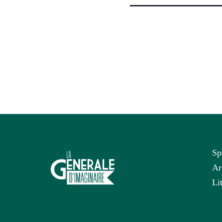
Sp
Ar
Li