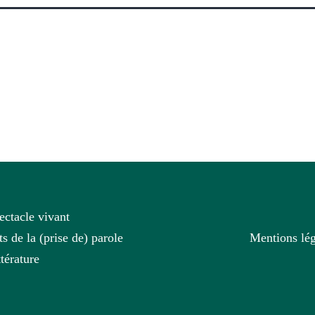
ectacle vivant
ts de la (prise de) parole
Mentions lég
ttérature