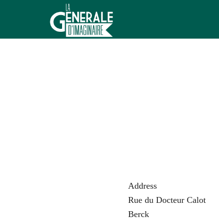
Aller
au
contenu
La
Générale
d'Imaginaire
Address
Rue du Docteur Calot
Berck