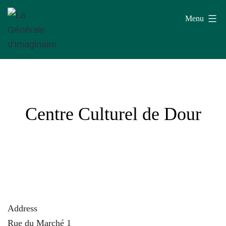
Aller
Menu
au
contenu
La
Générale
d'Imaginaire
Centre Culturel de Dour
Address
Rue du Marché 1