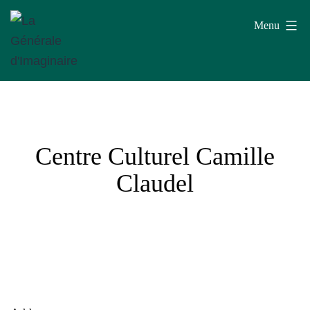
Aller
Menu
au
contenu
La
Générale
d'Imaginaire
Centre Culturel Camille
Claudel