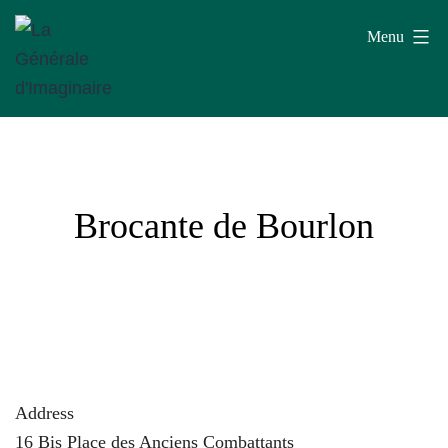
Aller
Menu
au
contenu
La
Générale
d'Imaginaire
Brocante de Bourlon
Address
16 Bis Place des Anciens Combattants