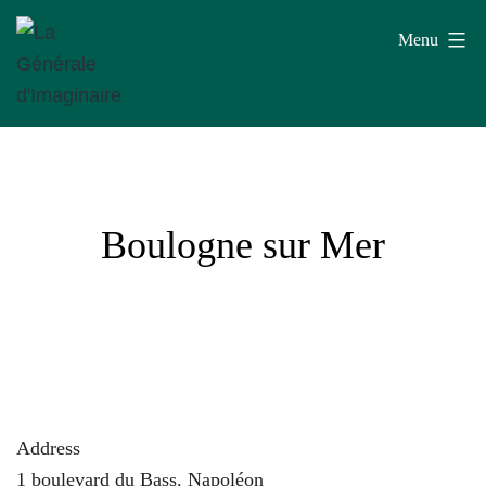
Aller
Menu
au
contenu
La
Générale
d'Imaginaire
Boulogne sur Mer
Address
1 boulevard du Bass. Napoléon