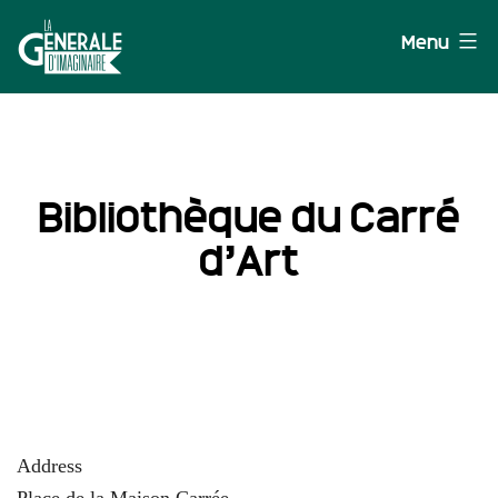
Aller
Menu
au
contenu
La
Générale
d'Imaginaire
Bibliothèque du Carré
d’Art
Address
Place de la Maison Carrée