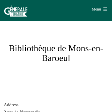
Aller
Menu
au
contenu
La
Générale
d'Imaginaire
Bibliothèque de Mons-en-
Baroeul
Address
2 rue de Normandie