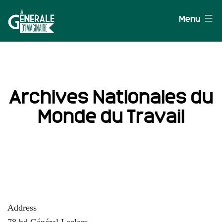
Aller
Menu
au
contenu
La
Générale
d'Imaginaire
Archives Nationales du
Monde du Travail
Address
78 bd Général Leclerc