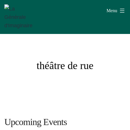
Aller
Menu
au
contenu
La
Générale
d'Imaginaire
théâtre de rue
Upcoming Events