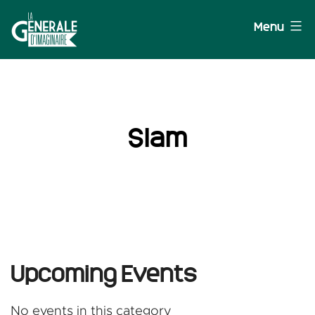
Aller
Menu
au
contenu
La
Générale
d'Imaginaire
Slam
Upcoming Events
No events in this category