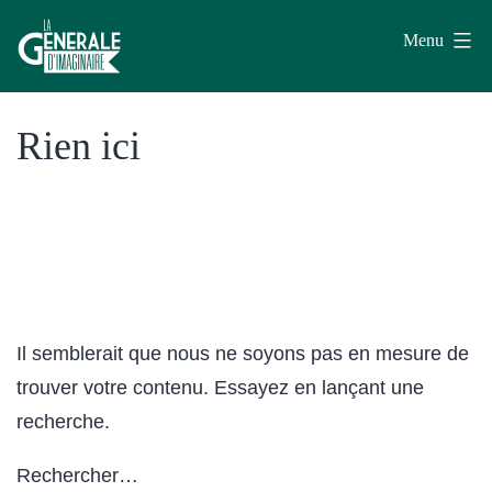
Aller
Menu
au
contenu
La
Rien ici
Générale
d'Imaginaire
Il semblerait que nous ne soyons pas en mesure de
trouver votre contenu. Essayez en lançant une
recherche.
Rechercher…