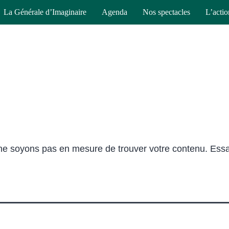
La Générale d’Imaginaire
Agenda
Nos spectacles
L’actio
 ne soyons pas en mesure de trouver votre contenu. Ess