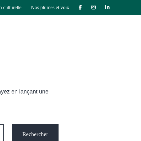
n culturelle
Nos plumes et voix
ayez en lançant une