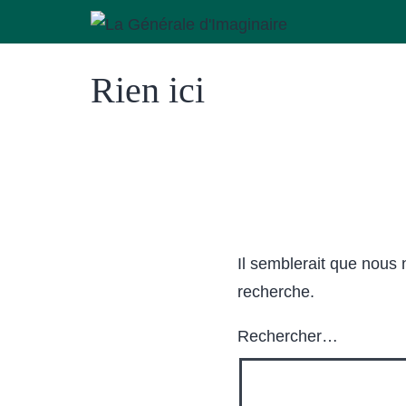
Aller
au
La
contenu
Générale
Rien ici
d'Imaginaire
Il semblerait que nous
recherche.
Rechercher…