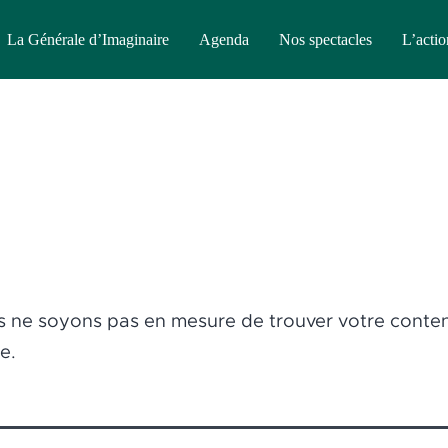
La Générale d’Imaginaire
Agenda
Nos spectacles
L’actio
us ne soyons pas en mesure de trouver votre conte
e.