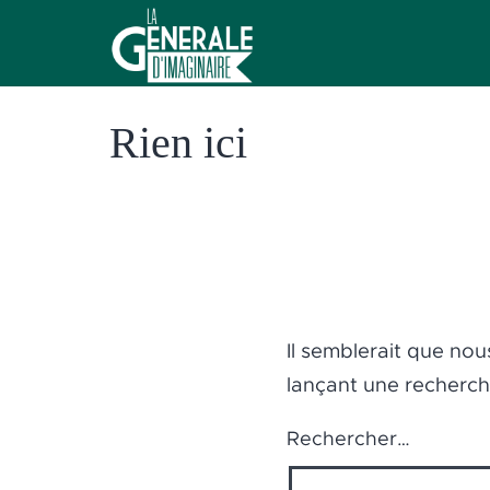
Aller
au
contenu
La
Rien ici
Générale
d'Imaginaire
Il semblerait que no
lançant une recherch
Rechercher…