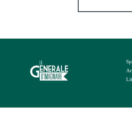
Sp
Ar
Li