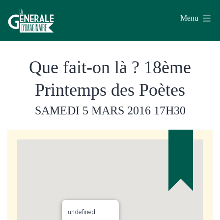
Aller
Menu
au
contenu
La
Que fait-on là ? 18ème
Générale
d'Imaginaire
Printemps des Poètes
SAMEDI 5 MARS 2016
17H30
undefined