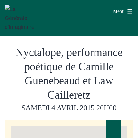
Aller
Menu
au
contenu
La
Nyctalope, performance
Générale
d'Imaginaire
poétique de Camille
Guenebeaud et Law
Cailleretz
SAMEDI 4 AVRIL 2015
20H00