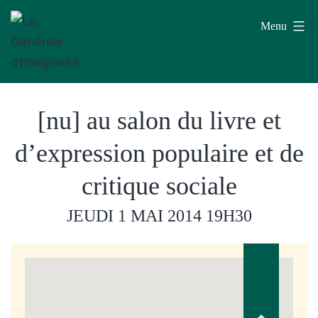
Aller
Menu
au
contenu
La
[nu] au salon du livre et
Générale
d'Imaginaire
d’expression populaire et de
critique sociale
JEUDI 1 MAI 2014
19H30