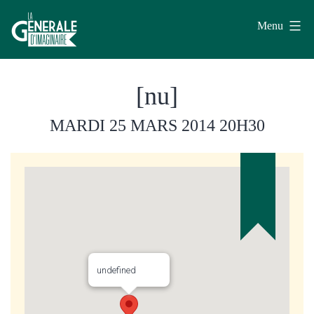
Aller
Menu
au
contenu
La
[nu]
Générale
d'Imaginaire
MARDI 25 MARS 2014
20H30
undefined