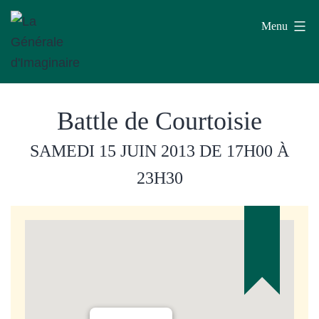
Aller
Menu
au
contenu
La
Battle de Courtoisie
Générale
d'Imaginaire
SAMEDI 15 JUIN 2013
DE 17H00 À
23H30