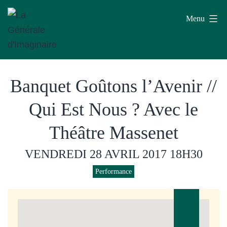
Aller
Menu
au
contenu
La
Banquet Goûtons l’Avenir //
Générale
d'Imaginaire
Qui Est Nous ? Avec le
Théâtre Massenet
VENDREDI 28 AVRIL 2017
18H30
Performance