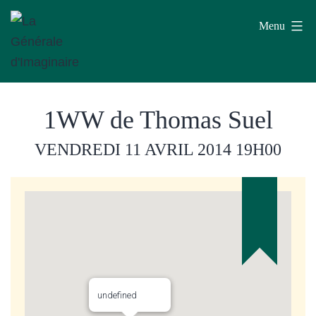
Aller
Menu
au
contenu
La
1WW de Thomas Suel
Générale
d'Imaginaire
VENDREDI 11 AVRIL 2014
19H00
undefined